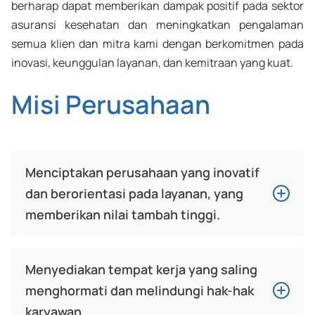
berharap dapat memberikan dampak positif pada sektor
asuransi kesehatan dan meningkatkan pengalaman
semua klien dan mitra kami dengan berkomitmen pada
inovasi, keunggulan layanan, dan kemitraan yang kuat.
Misi Perusahaan
Menciptakan perusahaan yang inovatif
dan berorientasi pada layanan, yang
memberikan nilai tambah tinggi.
Misi kami adalah menyediakan layanan inovatif dan
Menyediakan tempat kerja yang saling
bernilai tinggi yang mampu memenuhi kebutuhan
menghormati dan melindungi hak-hak
klien yang terus berkembang. Kami berkomitmen
karyawan.
untuk memberikan pelayanan terbaik di seluruh lini