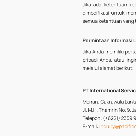
Jika ada ketentuan ke
dimodifikasi untuk men
semua ketentuan yang ter
Permintaan Informasi L
Jika Anda memiliki pert
pribadi Anda, atau in
melalui alamat berikut:
PT International Servic
Menara Cakrawala Lanta
Jl. M.H. Thamrin No. 9, 
Telepon: (+6221) 2359 
E-mail
:
inquiry
@pacificc