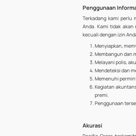
Penggunaan Informa
Terkadang kami perlu
Anda. Kami tidak aka
kecuali dengan izin And
Menyiapkan, memv
Membangun dan me
Melayani polis, ak
Mendeteksi dan m
Memenuhi perminta
Kegiatan akuntans
premi.
Penggunaan terseb
Akurasi