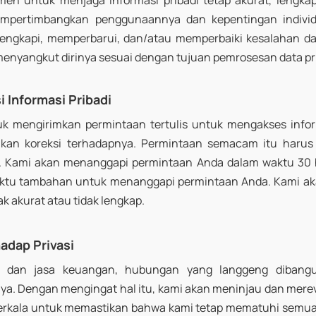
men untuk menjaga informasi pribadi tetap akurat, lengkap
pertimbangkan penggunaannya dan kepentingan individu
lengkapi, memperbarui, dan/atau memperbaiki kesalahan da
menyangkut dirinya sesuai dengan tujuan pemrosesan data pri
 Informasi Pribadi
uk mengirimkan permintaan tertulis untuk mengakses infor
ukan koreksi terhadapnya. Permintaan semacam itu harus
i. Kami akan menanggapi permintaan Anda dalam waktu 30 
waktu tambahan untuk menanggapi permintaan Anda. Kami a
dak akurat atau tidak lengkap.
adap Privasi
i dan jasa keuangan, hubungan yang langgeng dibangu
a. Dengan mengingat hal itu, kami akan meninjau dan merevis
erkala untuk memastikan bahwa kami tetap mematuhi semua 